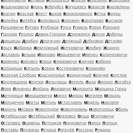
Бешенковичи
Блонь
Бобруйск
Богушевск
Борисов
Боровляны
Брагин
Браслав
Брест
Быхов
Верхнедвинск
Ветка
Видзы
Вилейка
Витебск
Волковыск
Воложин
Воропаево
Высокое
Ганцевичи
Гатово
Глубокое
Глуск
Гомель
Горки
Городея
Городок
Гродно
Давид-Городок
Дзержинск
Дисна
Добруш
Докшицы
Дрибин
Дрогичин
Дружный
Дубровно
Дятлово
Ельск
Жабинка
Жемчужный
Житковичи
Жлобин
Жодино
Заславль
Зельва
Иваново
Ивацевичи
Ивенец
Калинковичи
Каменец
Кировск
Клецк
Климовичи
Кличев
Кобрин
Колодищи
Копыль
Корма
Костюковичи
Коханово
Красная Слобода
Краснополье
Криничный
Кричев
Круглое
Крулевщина
Крупки
Лельчицы
Лепель
Лида
Лиозно
Логойск
Лоев
Лунинец
Любань
Ляховичи
Малорита
Марьина Горка
Мачулищи
Микашевичи
Минск
Миоры
Могилев
Мозырь
Молодечно
Мосты
Мотоль
Мстиславль
Мядель
Наровля
Нарочь
Несвиж
Новогрудок
Новолукомль
Новополоцк
Оболь
Октябрьская
Октябрьский
Ореховск
Орша
Осиповичи
Островец
Ошмяны
Петриков
Пинковичи
Пинск
Полоцк
Поставы
Пружаны
Речица
Рогачёв
Россоны
Ружаны