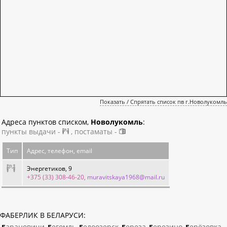
Показать / Спрятать список пв г.Новолукомль
Адреса пунктов списком,
Новолукомль
:
пункты выдачи -
, постаматы -
Тип
Адрес, телефон, email
Энергетиков, 9
+375 (33) 308-46-20
, muravitskaya1968@mail.ru
ФАБЕРЛИК В БЕЛАРУСИ:
Барановичи
Бегомль
Белоозерск
Береза
Березино
Берёзовка