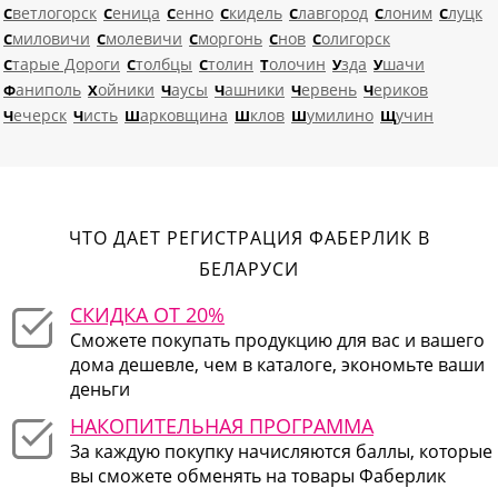
Светлогорск
Сеница
Сенно
Скидель
Славгород
Слоним
Слуцк
Смиловичи
Смолевичи
Сморгонь
Снов
Солигорск
Старые Дороги
Столбцы
Столин
Толочин
Узда
Ушачи
Фаниполь
Хойники
Чаусы
Чашники
Червень
Чериков
Чечерск
Чисть
Шарковщина
Шклов
Шумилино
Щучин
ЧТО ДАЕТ РЕГИСТРАЦИЯ ФАБЕРЛИК В
БЕЛАРУСИ
СКИДКА ОТ 20%
Сможете покупать продукцию для вас и вашего
дома дешевле, чем в каталоге, экономьте ваши
деньги
НАКОПИТЕЛЬНАЯ ПРОГРАММА
За каждую покупку начисляются баллы, которые
вы сможете обменять на товары Фаберлик