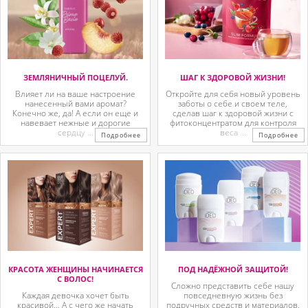
ЗЕМЛЯНИЧНЫЙ ПОЦЕЛУЙ.
ШАГ К ЗДОРОВОЙ ЖИЗНИ!
Влияет ли на ваше настроение
Откройте для себя новый уровень
нанесенный вами аромат?
заботы о себе и своем теле,
Конечно же, да! А если он еще и
сделав шаг к здоровой жизни с
навевает нежные и дорогие
фитоконцентратом для контроля
сердцу ...
веса ...
Подробнее
Подробнее
КРАСОТА ЖЕНЩИНЫ НАЧИНАЕТСЯ
ПОД НАДЁЖНОЙ ЗАЩИТОЙ!
С ВОЛОС!
Сложно представить себе нашу
Каждая девочка хочет быть
повседневную жизнь без
красивой… А с чего же начать
подручных средств и материалов,