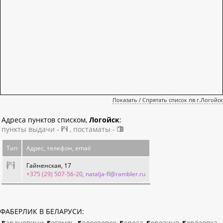
Показать / Спрятать список пв г.Логойск
Адреса пунктов списком,
Логойск
:
пункты выдачи -
, постаматы -
Тип
Адрес, телефон, email
Гайненская, 17
+375 (29) 507-56-20
, natalja-fl@rambler.ru
ФАБЕРЛИК В БЕЛАРУСИ:
Барановичи
Бегомль
Белоозерск
Береза
Березино
Берёзовка