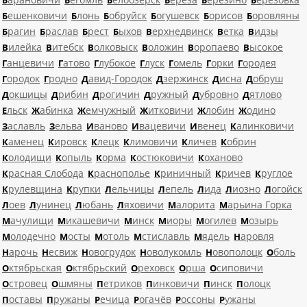
Бешенковичи
Блонь
Бобруйск
Богушевск
Борисов
Боровляны
Брагин
Браслав
Брест
Быхов
Верхнедвинск
Ветка
Видзы
Вилейка
Витебск
Волковыск
Воложин
Воропаево
Высокое
Ганцевичи
Гатово
Глубокое
Глуск
Гомель
Горки
Городея
Городок
Гродно
Давид-Городок
Дзержинск
Дисна
Добруш
Докшицы
Дрибин
Дрогичин
Дружный
Дубровно
Дятлово
Ельск
Жабинка
Жемчужный
Житковичи
Жлобин
Жодино
Заславль
Зельва
Иваново
Ивацевичи
Ивенец
Калинковичи
Каменец
Кировск
Клецк
Климовичи
Кличев
Кобрин
Колодищи
Копыль
Корма
Костюковичи
Коханово
Красная Слобода
Краснополье
Криничный
Кричев
Круглое
Крулевщина
Крупки
Лельчицы
Лепель
Лида
Лиозно
Логойск
Лоев
Лунинец
Любань
Ляховичи
Малорита
Марьина Горка
Мачулищи
Микашевичи
Минск
Миоры
Могилев
Мозырь
Молодечно
Мосты
Мотоль
Мстиславль
Мядель
Наровля
Нарочь
Несвиж
Новогрудок
Новолукомль
Новополоцк
Оболь
Октябрьская
Октябрьский
Ореховск
Орша
Осиповичи
Островец
Ошмяны
Петриков
Пинковичи
Пинск
Полоцк
Поставы
Пружаны
Речица
Рогачёв
Россоны
Ружаны