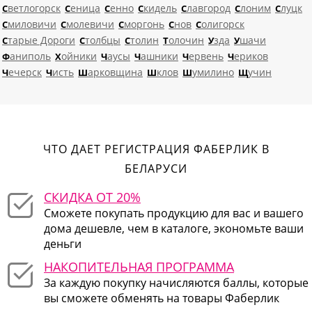
Светлогорск
Сеница
Сенно
Скидель
Славгород
Слоним
Слуцк
Смиловичи
Смолевичи
Сморгонь
Снов
Солигорск
Старые Дороги
Столбцы
Столин
Толочин
Узда
Ушачи
Фаниполь
Хойники
Чаусы
Чашники
Червень
Чериков
Чечерск
Чисть
Шарковщина
Шклов
Шумилино
Щучин
ЧТО ДАЕТ РЕГИСТРАЦИЯ ФАБЕРЛИК В
БЕЛАРУСИ
СКИДКА ОТ 20%
Сможете покупать продукцию для вас и вашего
дома дешевле, чем в каталоге, экономьте ваши
деньги
НАКОПИТЕЛЬНАЯ ПРОГРАММА
За каждую покупку начисляются баллы, которые
вы сможете обменять на товары Фаберлик