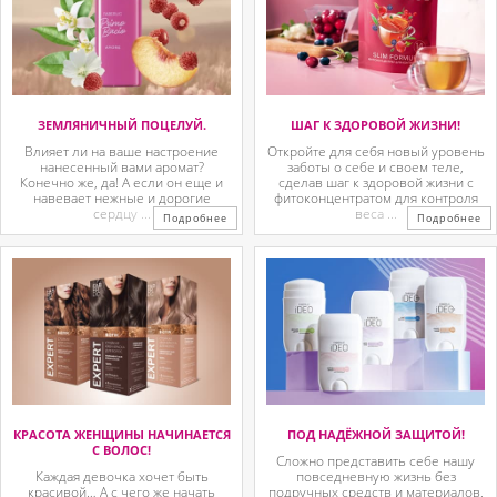
ЗЕМЛЯНИЧНЫЙ ПОЦЕЛУЙ.
ШАГ К ЗДОРОВОЙ ЖИЗНИ!
Влияет ли на ваше настроение
Откройте для себя новый уровень
нанесенный вами аромат?
заботы о себе и своем теле,
Конечно же, да! А если он еще и
сделав шаг к здоровой жизни с
навевает нежные и дорогие
фитоконцентратом для контроля
сердцу ...
веса ...
Подробнее
Подробнее
КРАСОТА ЖЕНЩИНЫ НАЧИНАЕТСЯ
ПОД НАДЁЖНОЙ ЗАЩИТОЙ!
С ВОЛОС!
Сложно представить себе нашу
Каждая девочка хочет быть
повседневную жизнь без
красивой… А с чего же начать
подручных средств и материалов,